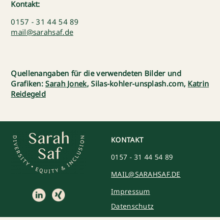
Kontakt:
0157 - 31 44 54 89
mail@sarahsaf.de
Quellenangaben für die verwendeten Bilder und
Grafiken:
Sarah Jonek
, Silas-kohler-unsplash.com,
Katrin
Reidegeld
KONTAKT
0157 - 31 44 54 89
MAIL@SARAHSAF.DE
Impressum
Datenschutz